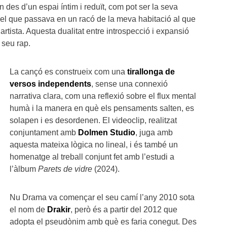
n des d’un espai íntim i reduït, com pot ser la seva
del que passava en un racó de la meva habitació al que
artista. Aquesta dualitat entre introspecció i expansió
 seu rap.
La cançó es construeix com una
tirallonga de
versos independents
, sense una connexió
narrativa clara, com una reflexió sobre el flux mental
humà i la manera en què els pensaments salten, es
solapen i es desordenen. El videoclip, realitzat
conjuntament amb
Dolmen Studio
, juga amb
aquesta mateixa lògica no lineal, i és també un
homenatge al treball conjunt fet amb l’estudi a
l’àlbum
Parets de vidre
(2024).
Nu Drama va començar el seu camí l’any 2010 sota
el nom de
Drakir
, però és a partir del 2012 que
adopta el pseudònim amb què es faria conegut. Des