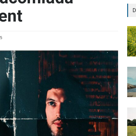
ent
D
25