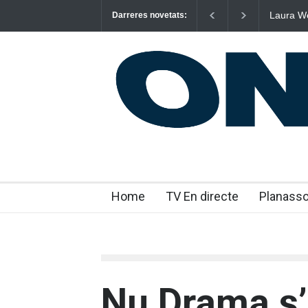
Poggioli
Darreres novetats:
NOSALT
Home
TV En directe
Planass
Nu Drama s