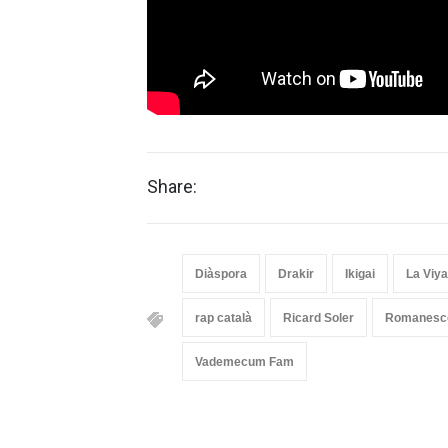
Share:
Diàspora
Drakir
Ikigai
La Viya
rap català
Ricard Soler
Romanesc
Vademecum Fam