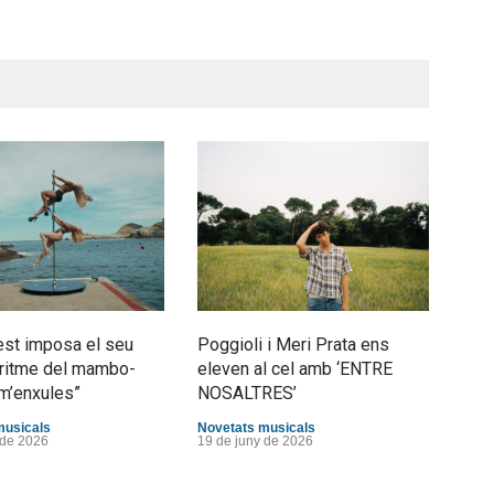
st imposa el seu
Poggioli i Meri Prata ens
Joan
al ritme del mambo-
eleven al cel amb ‘ENTRE
tran
m’enxules”
NOSALTRES’
d’Es
musicals
Novetats musicals
Nove
 de 2026
19 de juny de 2026
10 d