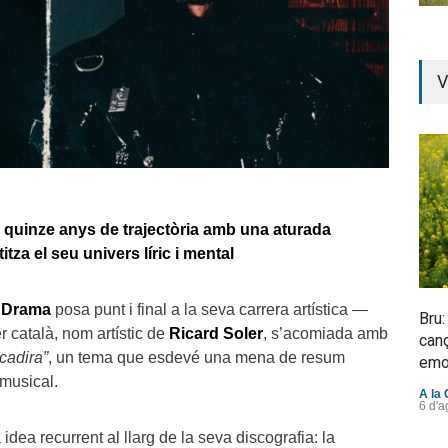
V
a quinze anys de trajectòria amb una aturada
tza el seu univers líric i mental
 Drama
posa punt i final a la seva carrera artística —
Bru:
 català, nom artístic de
Ricard Soler
, s’acomiada amb
canç
cadira”
, un tema que esdevé una mena de resum
emo
 musical.
A la 
6 d'a
idea recurrent al llarg de la seva discografia: la