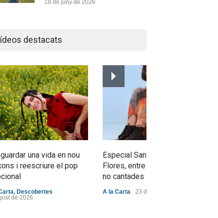
19 de juny de 2026
Joana Dark i Abril
transformen els ‘Cants
ídeos destacats
d’Estisorar’ en pop actual
Novetats musicals
10 de juny de 2026
Bèrnia i El Diluvi s’avancen a
la calor amb l’himne definitiu,
“L’ESTIU”
Novetats musicals
5 de juny de 2026
 guardar una vida en nou
Especial Sant Jordi: Mabel
ons i reescriure el pop
Flores, entre dracs i veritats
cional
no cantades
Carta
,
Descobertes
A la Carta
23 d'abril de 2026
gost de 2026