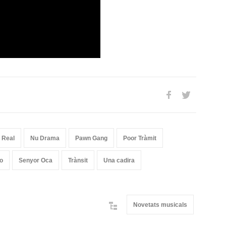
 Real
Nu Drama
Pawn Gang
Poor Tràmit
o
Senyor Oca
Trànsit
Una cadira
Novetats musicals