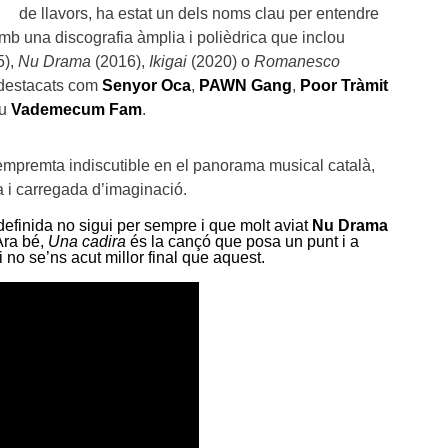
de llavors, ha estat un dels noms clau per entendre
amb una discografia àmplia i polièdrica que inclou
5),
Nu Drama
(2016),
Ikigai
(2020) o
Romanesco
 destacats com
Senyor Oca
,
PAWN Gang
,
Poor Tràmit
iu
Vademecum Fam
.
premta indiscutible en el panorama musical català,
a i carregada d’imaginació.
finida no sigui per sempre i que molt aviat
Nu Drama
Ara bé,
Una cadira
és la cançó que posa un punt i a
 no se’ns acut millor final que aquest.