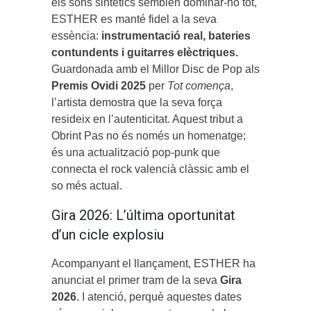
els sons sintètics semblen dominar-ho tot,
ESTHER es manté fidel a la seva
essència:
instrumentació real, bateries
contundents i guitarres elèctriques.
Guardonada amb el Millor Disc de Pop als
Premis Ovidi 2025
per
Tot comença
,
l’artista demostra que la seva força
resideix en l’autenticitat. Aquest tribut a
Obrint Pas no és només un homenatge;
és una actualització pop-punk que
connecta el rock valencià clàssic amb el
so més actual.
Gira 2026: L’última oportunitat
d’un cicle explosiu
Acompanyant el llançament, ESTHER ha
anunciat el primer tram de la seva
Gira
2026
. I atenció, perquè aquestes dates