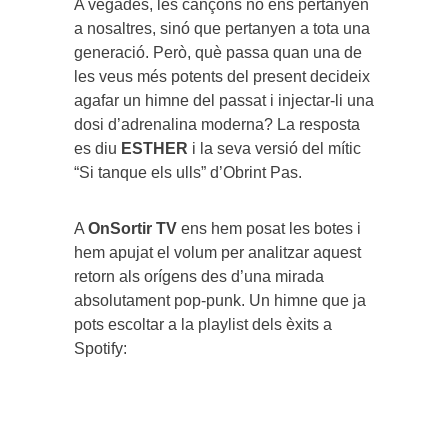
A vegades, les cançons no ens pertanyen
a nosaltres, sinó que pertanyen a tota una
generació. Però, què passa quan una de
les veus més potents del present decideix
agafar un himne del passat i injectar-li una
dosi d’adrenalina moderna? La resposta
es diu
ESTHER
i la seva versió del mític
“Si tanque els ulls” d’Obrint Pas.
A
OnSortir TV
ens hem posat les botes i
hem apujat el volum per analitzar aquest
retorn als orígens des d’una mirada
absolutament pop-punk. Un himne que ja
pots escoltar a la playlist dels èxits a
Spotify: