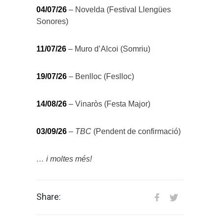
04/07/26
– Novelda (Festival Llengües
Sonores)
11/07/26
– Muro d’Alcoi (Somriu)
19/07/26
– Benlloc (Feslloc)
14/08/26
– Vinaròs (Festa Major)
03/09/26
–
TBC
(Pendent de confirmació)
… i moltes més!
Share: