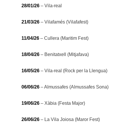
28/01/26
– Vila-real
21/03/26
– Vilafamés (Vilafafest)
11/04/26
– Cullera (Maritim Fest)
18/04/26
– Benitatxell (Mitjafava)
16/05/26
– Vila-real (Rock per la Llengua)
06/06/26
– Almussafes (Almussafes Sona)
19/06/26
– Xàbia (Festa Major)
26/06/26
– La Vila Joiosa (Maror Fest)