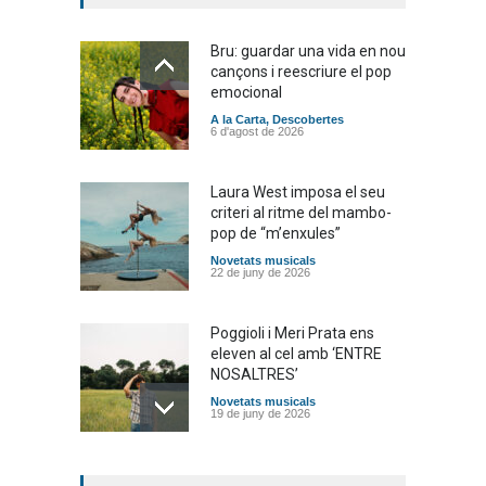
Bru: guardar una vida en nou
cançons i reescriure el pop
emocional
A la Carta
,
Descobertes
6 d'agost de 2026
Laura West imposa el seu
criteri al ritme del mambo-
pop de “m’enxules”
Novetats musicals
22 de juny de 2026
Poggioli i Meri Prata ens
eleven al cel amb ‘ENTRE
NOSALTRES’
Novetats musicals
19 de juny de 2026
Joana Dark i Abril