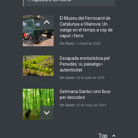
d’Estisorar’ en pop actual
Novetats musicals
10 de juny de 2026
El Museu del Ferrocarril de
Catalunya a Vilanova: Un
viatge en el temps a cop de
Bèrnia i El Diluvi s’avancen a
vapor i ferro
la calor amb l’himne
On Sortir
1 d'abril de 2026
definitiu, “L’ESTIU”
Novetats musicals
5 de juny de 2026
Escapada enoturística pel
Penedès: vi, paisatge i
autenticitat
On Sortir
15 de juliol de 2025
Setmana Santa i cinc llocs
per descobrir
On Sortir
22 de març de 2024
Girona en 24 hores: Més
Top
enllà dels escenaris de 'Joc