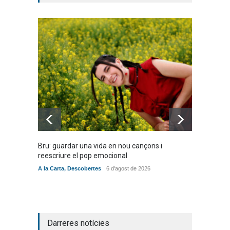
Bru: guardar una vida en nou cançons i
Laura W
reescriure el pop emocional
mambo-
A la Carta
,
Descobertes
6 d'agost de 2026
Novetat
Darreres notícies