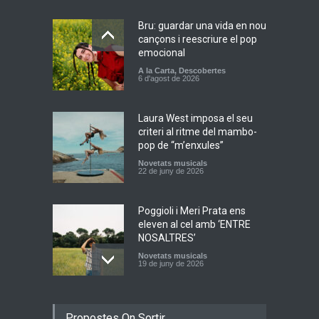
Bru: guardar una vida en nou
cançons i reescriure el pop
emocional
A la Carta
,
Descobertes
6 d'agost de 2026
Laura West imposa el seu
criteri al ritme del mambo-
pop de “m’enxules”
Novetats musicals
22 de juny de 2026
Poggioli i Meri Prata ens
eleven al cel amb ‘ENTRE
NOSALTRES’
Novetats musicals
19 de juny de 2026
Joana Dark i Abril
Propostes On Sortir
transformen els ‘Cants