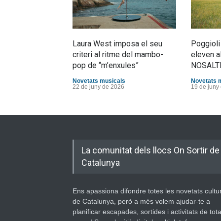
Laura West imposa el seu
Poggioli
criteri al ritme del mambo-
eleven a
pop de “m’enxules”
NOSALT
Novetats musicals
Novetats 
22 de juny de 2026
19 de juny
La comunitat dels llocs On Sortir de
Catalunya
Ens apassiona difondre totes les novetats cultu
de Catalunya, però a més volem ajudar-te a
planificar escapades, sortides i activitats de tot