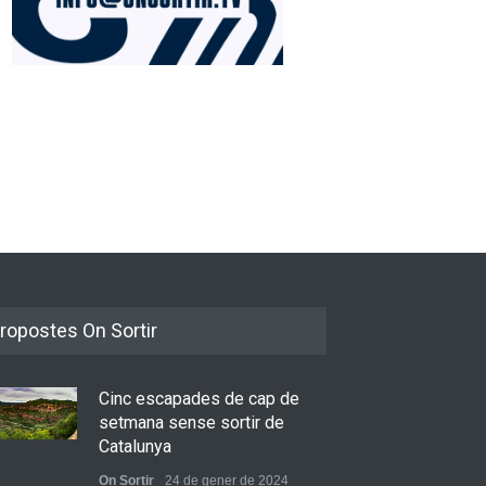
ia i El Diluvi s’avancen a
alor amb l’himne definitiu,
ESTIU”
tats musicals
juny de 2026
Júlia Pascual i la bellesa
d’allò quotidià a “Tots Els
Camins”
ropostes On Sortir
Novetats musicals
31 de maig de 2026
Cinc escapades de cap de
setmana sense sortir de
Catalunya
On Sortir
24 de gener de 2024