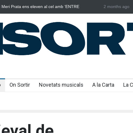
 i Meri Prata ens eleven al cel amb ‘ENTRE
2 months ago
Joana Dark i 
RES’
actual
o
On Sortir
Novetats musicals
A la Carta
La 
ieval de