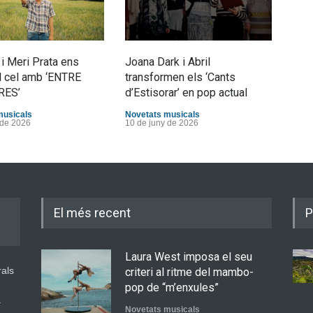
Bèrn
 i Meri Prata ens
Joana Dark i Abril
la c
l cel amb ‘ENTRE
transformen els ‘Cants
“L’
RES’
d’Estisorar’ en pop actual
Nove
5 de 
musicals
Novetats musicals
 de 2026
10 de juny de 2026
El més recent
P
Laura West imposa el seu
rals
criteri al ritme del mambo-
pop de “m’enxules”
a
Novetats musicals