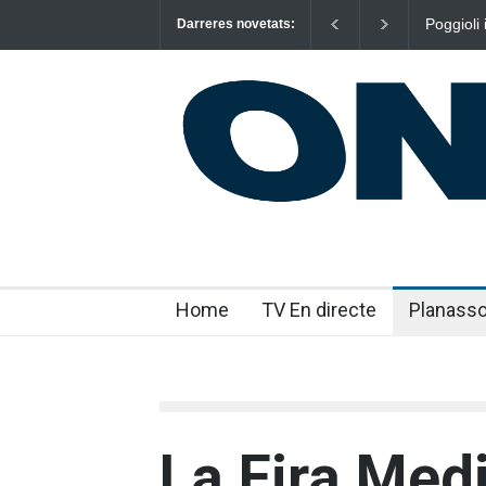
Poggioli
Darreres novetats:
NOSALT
Home
TV En directe
Planass
La Fira Med