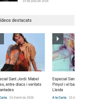
10 de juny de 2026
Bèrnia i El Diluvi s’avancen a
la calor amb l’himne definitiu,
ídeos destacats
“L’ESTIU”
Novetats musicals
5 de juny de 2026
Júlia Pascual i la bellesa
d’allò quotidià a “Tots Els
Camins”
Novetats musicals
31 de maig de 2026
cial Sant Jordi: Mabel
Especial Sant Jordi: L'Abril
es, entre dracs i veritats
Pinyol i el batec cultural de
cantades
Lleida
Carta
23 d'abril de 2026
A la Carta
23 d'abril de 2026