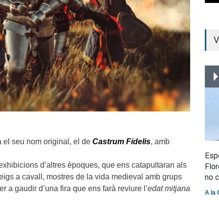
V
 el seu nom original, el de
Castrum Fidelis
, amb
Espe
exhibicions d’altres èpoques, que ens catapultaran als
Flor
rneigs a cavall, mostres de la vida medieval amb grups
no 
r a gaudir d’una fira que ens farà reviure l’
edat mitjana
A la 