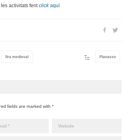
es activitats fent
click
aquí
fira medieval
Planasso
red fields are marked with *