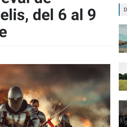
lis, del 6 al 9
D
e