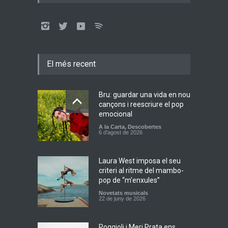
El més recent
Bru: guardar una vida en nou
cançons i reescriure el pop
emocional
A la Carta
,
Descobertes
6 d'agost de 2026
Laura West imposa el seu
criteri al ritme del mambo-
pop de “m’enxules”
Novetats musicals
22 de juny de 2026
Poggioli i Meri Prata ens