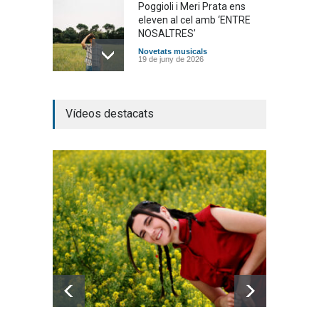
Poggioli i Meri Prata ens
eleven al cel amb ‘ENTRE
NOSALTRES’
Novetats musicals
19 de juny de 2026
Joana Dark i Abril
Vídeos destacats
transformen els ‘Cants
d’Estisorar’ en pop actual
Novetats musicals
10 de juny de 2026
Bèrnia i El Diluvi s’avancen a
la calor amb l’himne
definitiu, “L’ESTIU”
Novetats musicals
5 de juny de 2026