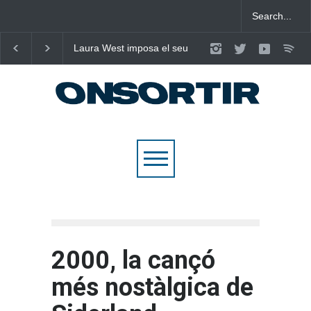
Laura West imposa el seu
Poggioli i Meri Prata e
criteri al ritme del mambo-
eleven al cel amb ‘E
pop de “m’enxules”
NOSALTRES’
2000, la cançó
més nostàlgica de