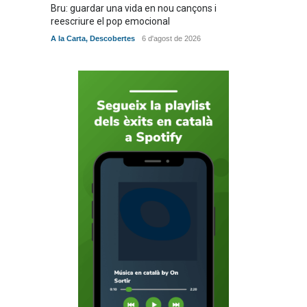
Bru: guardar una vida en nou cançons i
Especia
reescriure el pop emocional
verita
A la Carta
,
Descobertes
6 d'agost de 2026
A la Car