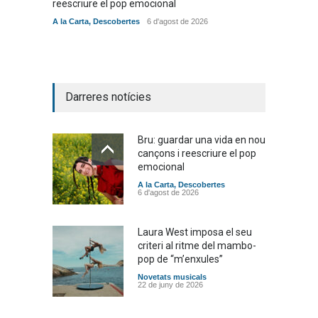
reescriure el pop emocional
mambo-
A la Carta
,
Descobertes
6 d'agost de 2026
Novetat
Darreres notícies
Bru: guardar una vida en nou
cançons i reescriure el pop
emocional
A la Carta
,
Descobertes
6 d'agost de 2026
Laura West imposa el seu
criteri al ritme del mambo-
pop de “m’enxules”
Novetats musicals
22 de juny de 2026