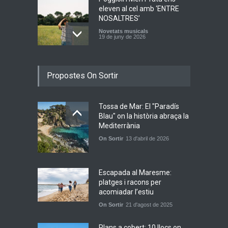
eleven al cel amb ‘ENTRE
NOSALTRES’
Novetats musicals
19 de juny de 2026
Joana Dark i Abril
Propostes On Sortir
transformen els ‘Cants
d’Estisorar’ en pop actual
Novetats musicals
10 de juny de 2026
Tossa de Mar: El "Paradís
Blau" on la història abraça la
Mediterrània
Bèrnia i El Diluvi s’avancen a
On Sortir
13 d'abril de 2026
la calor amb l’himne
definitiu, “L’ESTIU”
Novetats musicals
5 de juny de 2026
Escapada al Maresme:
platges i racons per
acomiadar l’estiu
On Sortir
21 d'agost de 2025
Plans a cobert: 10 llocs on