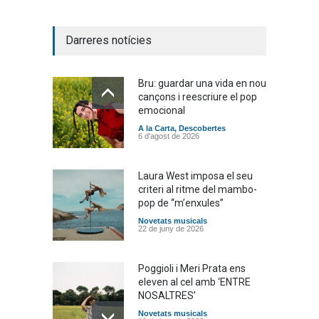
Darreres notícies
Bru: guardar una vida en nou
cançons i reescriure el pop
emocional
A la Carta
,
Descobertes
6 d'agost de 2026
Laura West imposa el seu
criteri al ritme del mambo-
pop de “m’enxules”
Novetats musicals
22 de juny de 2026
Poggioli i Meri Prata ens
eleven al cel amb ‘ENTRE
NOSALTRES’
Novetats musicals