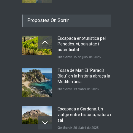
Joana Dark i Abril
Propostes On Sortir
transformen els ‘Cants
d’Estisorar’ en pop actual
Novetats musicals
10 de juny de 2026
Escapada enoturística pel
Penedès: vi, paisatge i
autenticitat
Bèrnia i El Diluvi s’avancen a
On Sortir
15 de juliol de 2025
la calor amb l’himne
definitiu, “L’ESTIU”
Tossa de Mar: El "Paradís
Novetats musicals
5 de juny de 2026
Blau" on la història abraça la
Mediterrània
On Sortir
13 d'abril de 2026
Escapada a Cardona: Un
viatge entre història, natura i
sal
On Sortir
26 d'abril de 2025