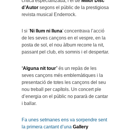
crítica especialitzada, i el de
Millor Disc
d’Autor
segons el públic de la prestigiosa
revista musical Enderrock.
I si ’
Ni llum ni lluna
’ concentrava l’acció
de les seves cançons en el vespre, en la
posta de sol, el nou àlbum recorre la nit,
passant pel club, els somnis i el despertar.
‘Alguna nit tour’
és un repàs de les
seves cançons més emblemàtiques i la
presentació de totes les cançons del seu
nou treball per capítols. Un concert ple
d’energia on el públic no pararà de cantar
i ballar.
Fa unes setmanes ens va sorpendre sent
la primera cantant d’una
Gallery