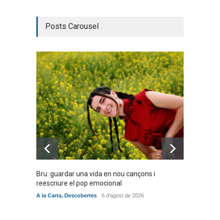
Posts Carousel
Bru: guardar una vida en nou cançons i
Laura W
reescriure el pop emocional
mambo-
A la Carta
,
Descobertes
6 d'agost de 2026
Novetat