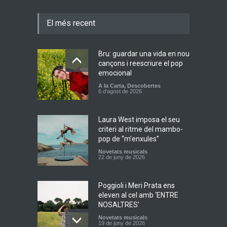
El més recent
Bru: guardar una vida en nou
cançons i reescriure el pop
emocional
A la Carta
,
Descobertes
6 d'agost de 2026
Laura West imposa el seu
criteri al ritme del mambo-
pop de “m’enxules”
Novetats musicals
22 de juny de 2026
Poggioli i Meri Prata ens
eleven al cel amb ‘ENTRE
NOSALTRES’
Novetats musicals
19 de juny de 2026