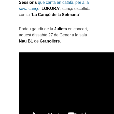
Sessions
que canta en català, per a la
seva cançó ‘
LOKURA
‘
, cançó escollida
com a
“
La Cançó de la Setmana
“
Podeu gaudir de la
Julieta
en concert,
aquest dissabte 27 de Gener a la sala
Nau B1
de
Granollers
.