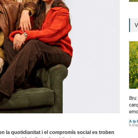
V
Bru:
canç
emo
A la 
6 d'a
n la quotidianitat i el compromís social es troben