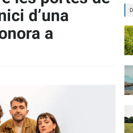
inici d’una
D
onora a