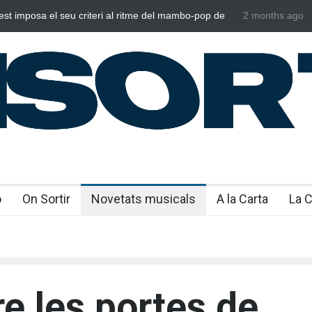
l seu criteri al ritme del mambo-pop de
Poggioli i Meri Prata e
2 months ago
NOSALTRES’
o
On Sortir
Novetats musicals
A la Carta
La 
e les portes de