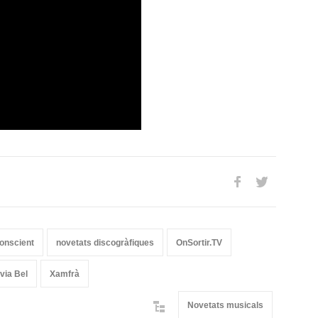
onscient
novetats discogràfiques
OnSortir.TV
lvia Bel
Xamfrà
Novetats musicals