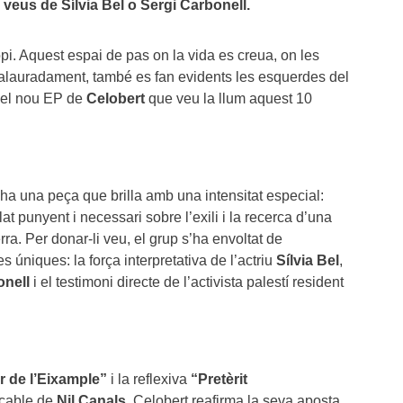
 veus de Sílvia Bel o Sergi Carbonell.
i. Aquest espai de pas on la vida es creua, on les
 malauradament, també es fan evidents les esquerdes del
 el nou EP de
Celobert
que veu la llum aquest 10
 ha una peça que brilla amb una intensitat especial:
t punyent i necessari sobre l’exili i la recerca d’una
ra. Per donar-li veu, el grup s’ha envoltat de
 úniques: la força interpretativa de l’actriu
Sílvia Bel
,
onell
i el testimoni directe de l’activista palestí resident
r de l’Eixample”
i la reflexiva
“Pretèrit
ecable de
Nil Canals
, Celobert reafirma la seva aposta