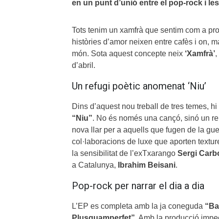
en un punt d’unió entre el pop-rock i les
Tots tenim un xamfrà que sentim com a prop
històries d’amor neixen entre cafès i on,
món. Sota aquest concepte neix
‘Xamfrà’
,
d’abril.
Un refugi poètic anomenat ‘Niu’
Dins d’aquest nou treball de tres temes, hi
“Niu”
. No és només una cançó, sinó un rela
nova llar per a aquells que fugen de la guer
col·laboracions de luxe que aporten textures
la sensibilitat de l’exTxarango
Sergi Carb
a Catalunya,
Ibrahim Beisani
.
Pop-rock per narrar el dia a dia
L’EP es completa amb la ja coneguda
“Ba
Plusquamperfet”
. Amb la producció imp