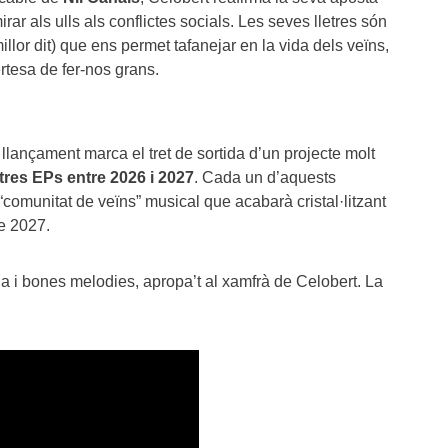
ar als ulls als conflictes socials. Les seves lletres són
llor dit) que ens permet tafanejar en la vida dels veïns,
ertesa de fer-nos grans.
llançament marca el tret de sortida d’un projecte molt
tres EPs entre 2026 i 2027
. Cada un d’aquests
 “comunitat de veïns” musical que acabarà cristal·litzant
e 2027.
 i bones melodies, apropa’t al xamfrà de Celobert. La