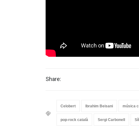
Share:
Celobert
Ibrahim Beisani
música c
pop-rock català
Sergi Carbonell
Sí