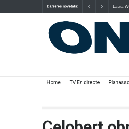
Laura West imposa e
Darreres novetats:
“m’enxules”
Home
TV En directe
Planass
Celobert obr