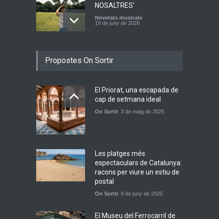
NOSALTRES’
Novetats musicals
19 de juny de 2026
Joana Dark i Abril
Propostes On Sortir
transformen els ‘Cants
d’Estisorar’ en pop actual
Novetats musicals
10 de juny de 2026
El Priorat, una escapada de
cap de setmana ideal
On Sortir
3 de maig de 2025
Bèrnia i El Diluvi s’avancen a
la calor amb l’himne
definitiu, “L’ESTIU”
Novetats musicals
5 de juny de 2026
Les platges més
espectaculars de Catalunya:
racons per viure un estiu de
postal
On Sortir
9 de juny de 2025
El Museu del Ferrocarril de