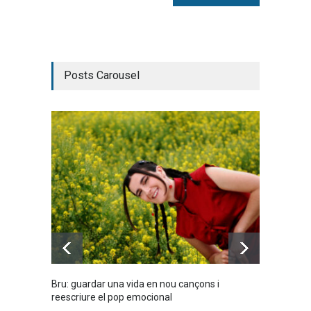
Posts Carousel
Bru: guardar una vida en nou cançons i
Laura W
reescriure el pop emocional
mambo-