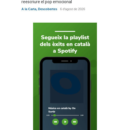
reescriure el pop emocional
verita
A la Carta
,
Descobertes
6 d'agost de 2026
A la Car