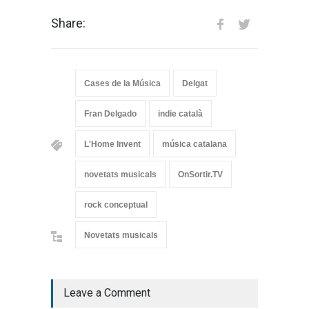
Share:
Cases de la Música
Delgat
Fran Delgado
indie català
L'Home Invent
música catalana
novetats musicals
OnSortir.TV
rock conceptual
Novetats musicals
Leave a Comment