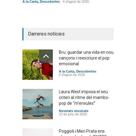
A la Carta
,
Descobertes
6 d'agost de 2026
Novetat
Darreres notícies
Bru: guardar una vida en nou
cançons i reescriure el pop
emocional
A la Carta
,
Descobertes
6 d'agost de 2026
Laura West imposa el seu
criteri al ritme del mambo-
pop de “m’enxules”
Novetats musicals
22 de juny de 2026
Poggioli i Meri Prata ens