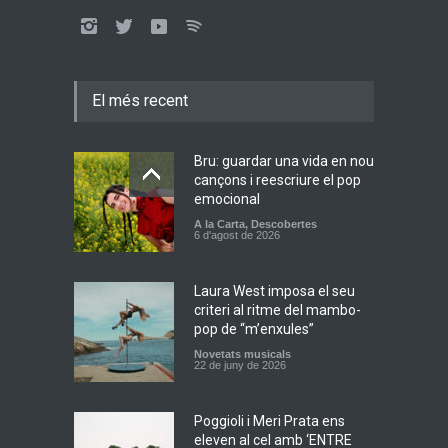
El més recent
Bru: guardar una vida en nou
cançons i reescriure el pop
emocional
A la Carta
,
Descobertes
6 d'agost de 2026
Laura West imposa el seu
criteri al ritme del mambo-
pop de “m’enxules”
Novetats musicals
22 de juny de 2026
Poggioli i Meri Prata ens
eleven al cel amb ‘ENTRE