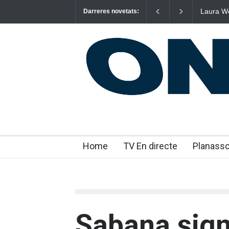
Laura West
Darreres novetats:
“m’enxule
Home
TV En directe
Planass
Sabana sig