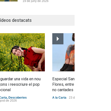
19 de juny de 2026
Joana Dark i Abril
transformen els ‘Cants
ídeos destacats
d’Estisorar’ en pop actual
Novetats musicals
10 de juny de 2026
Bèrnia i El Diluvi s’avancen a
la calor amb l’himne definitiu,
“L’ESTIU”
Novetats musicals
5 de juny de 2026
 guardar una vida en nou
Especial Sant Jordi: Mabel
ons i reescriure el pop
Flores, entre dracs i veritats
cional
no cantades
Carta
,
Descobertes
A la Carta
23 d'abril de 2026
gost de 2026