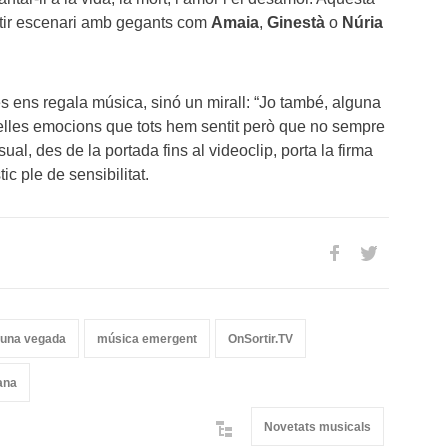
rtir escenari amb gegants com
Amaia
,
Ginestà
o
Núria
 ens regala música, sinó un mirall: “Jo també, alguna
elles emocions que tots hem sentit però que no sempre
sual, des de la portada fins al videoclip, porta la firma
tic ple de sensibilitat.
guna vegada
música emergent
OnSortir.TV
ana
Novetats musicals