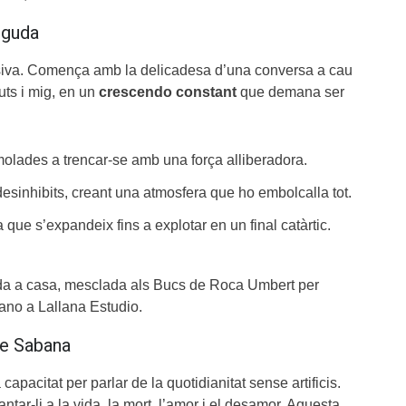
nguda
ssiva. Comença amb la delicadesa d’una conversa a cau
uts i mig, en un
crescendo constant
que demana ser
olades a trencar-se amb una força alliberadora.
sinhibits, creant una atmosfera que ho embolcalla tot.
 que s’expandeix fins a explotar en un final catàrtic.
ïda a casa, mesclada als Bucs de Roca Umbert per
ano a Lallana Estudio.
de Sabana
pacitat per parlar de la quotidianitat sense artificis.
ntar-li a la vida, la mort, l’amor i el desamor. Aquesta