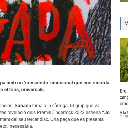
V
apa amb un ‘crescendo’ emocional que ens recorda
n el fons, universals.
Bru:
canç
emo
lenciós,
Sabana
torna a la càrrega. El grup que va
tistes revelació dels Premis Enderrock 2022 estrena
“Jo
A la 
6 d'a
ament del seu tercer disc. Una peça que es presenta
etot, necessària.