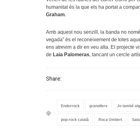
humanitat és la que els ha portat a compa
Graham
.
Amb aquest nou senzill, la banda no només
vegada” és el reconeixement de totes aqu
ens atrevim a dir en veu alta. El projecte vi
de
Laia Palomeras
, tancant un cercle artís
Share:
Enderrock
granollers
Jo també al
pop-rock català
Roca Umbert
Sab