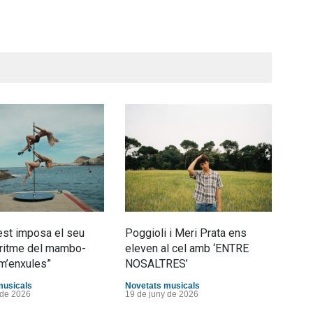
st imposa el seu
Poggioli i Meri Prata ens
Joan
al ritme del mambo-
eleven al cel amb ‘ENTRE
tran
m’enxules”
NOSALTRES’
d’Es
musicals
Novetats musicals
Nove
 de 2026
19 de juny de 2026
10 d