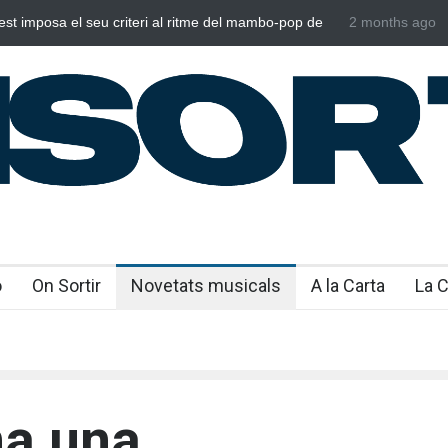
 imposa el seu criteri al ritme del mambo-pop de
2 months ago
Poggioli i Mer
s”
NOSALTRES’
o
On Sortir
Novetats musicals
A la Carta
La 
na una