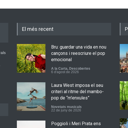
El més recent
P
Bru: guardar una vida en nou
rals
cançons i reescriure el pop
emocional
a
A la Carta
,
Descobertes
6 d'agost de 2026
Laura West imposa el seu
criteri al ritme del mambo-
pop de “m’enxules”
Novetats musicals
22 de juny de 2026
Poggioli i Meri Prata ens