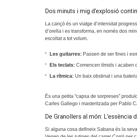
Dos minuts i mig d’explosió conti
La cançó és un viatge d’intensitat progre
d’orella i es transforma, en només dos min
escoltat a tot volum.
Les guitarres:
Passen de ser fines i esm
Els teclats:
Comencen tímids i acaben de
La rítmica:
Un baix obstinat i una bateria
És una petita “capsa de sorpreses” produ
Carles Gallego i masteritzada per Pablo C
De Granollers al món: L’essència 
Si alguna cosa defineix Sabana és la seva ca
Venen de les rutines del carrer Corró per ca